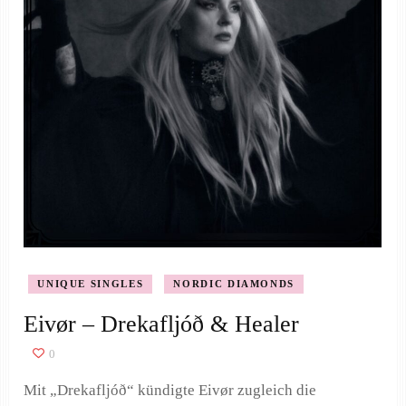
UNIQUE SINGLES
NORDIC DIAMONDS
Eivør – Drekafljóð & Healer
0
Mit „Drekafljóð“ kündigte Eivør zugleich die