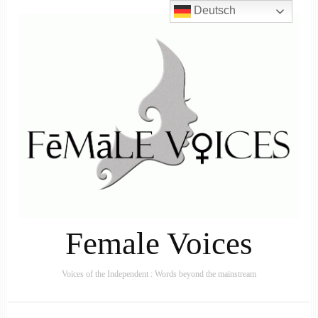
Deutsch
Female Voices
Voices of the Independent : Words beyond the mainstream