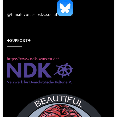
‪@femalevoices.bsky.social‬
❖SUPPORT❖
https://www.ndk-wurzen.de/