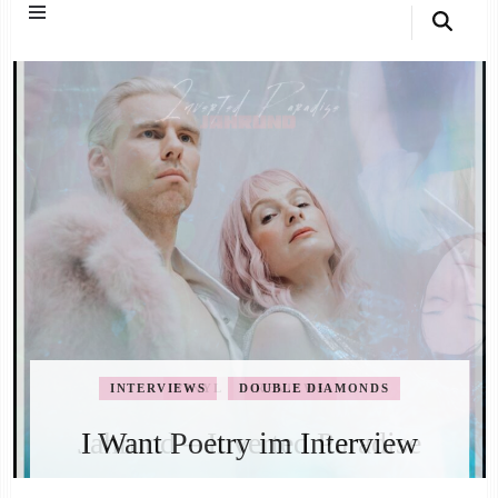
UNIQUE SINGLES
ZUSTRA ft. ANIQO & Joanna
INTERVIEWS
DOUBLE DIAMONDS
Gemma Auguri – Lullaby for
I Want Poetry im Interview
Laing