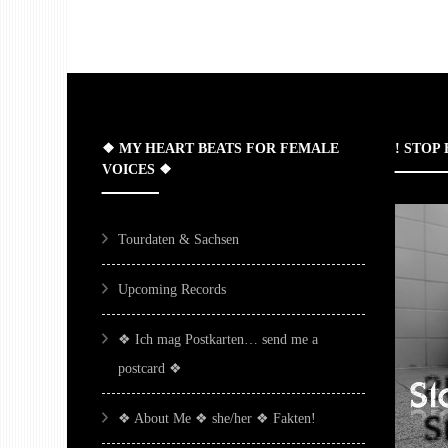
der
Beiträge
❖ MY HEART BEATS FOR FEMALE
! STOP
VOICES ❖
Tourdaten & Sachsen
Upcoming Records
❖ Ich mag Postkarten… send me a
postcard ❖
❖ About Me ❖ she/her ❖ Fakten!