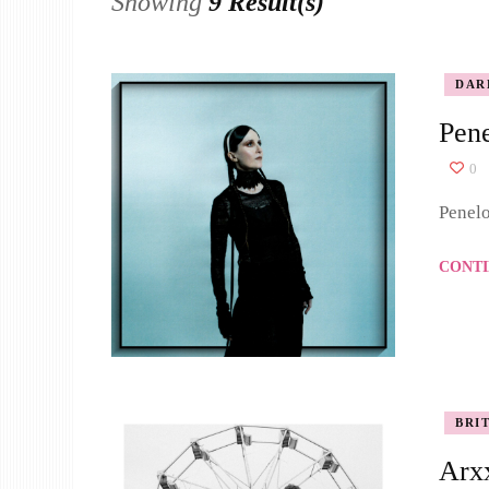
Showing
9 Result(s)
DAR
Pene
0
Penelo
CONTI
BRI
Arx