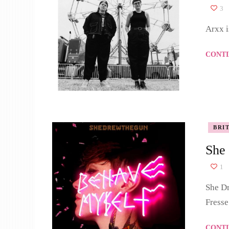
3
Arxx i
CONTI
BRI
She
1
She Dr
Fresse
CONTI