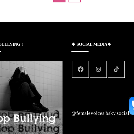
 BULLYING !
❖ SOCIAL MEDIA❖
‪@femalevoices.bsky.social‬