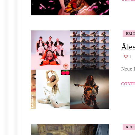
BRI
Åle
1
Neue 
CONTI
BRI