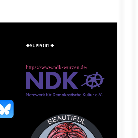
❖SUPPORT❖
https://www.ndk-wurzen.de/