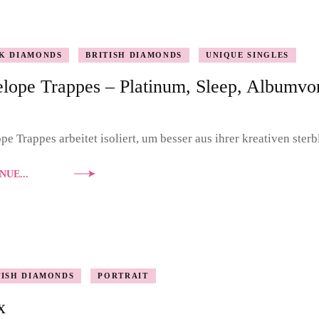
DOUBLE DIAMONDS
K DIAMONDS
BRITISH DIAMONDS
UNIQUE SINGLES
NASHVILLE SOUND
lope Trappes – Platinum, Sleep, Albumvor
PORTRAIT
pe Trappes arbeitet isoliert, um besser aus ihrer kreativen ster
NUE...
TISH DIAMONDS
PORTRAIT
x