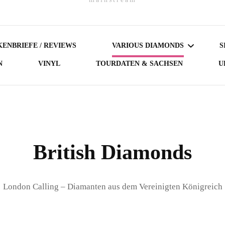
ENBRIEFE / REVIEWS
VARIOUS DIAMONDS
S
N
VINYL
TOURDATEN & SACHSEN
U
DARK DIAMONDS
GERMAN DIAMONDS
AUSTRIAN DIAMONDS
British Diamonds
NORDIC DIAMONDS
London Calling – Diamanten aus dem Vereinigten Königreich
BRITISH DIAMONDS
FEMALE-FRONTED