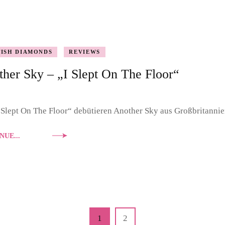
TISH DIAMONDS
REVIEWS
her Sky – „I Slept On The Floor“
 Slept On The Floor“ debütieren Another Sky aus Großbritannie
NUE...
Page
Page
1
2