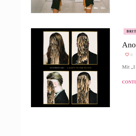
BRI
Anot
0
Mit „I
CONTI
Seitennummerierung