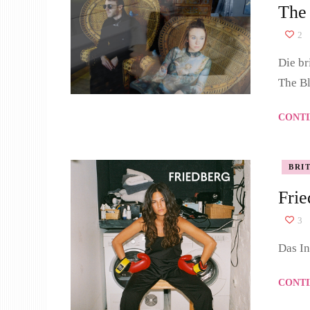
The 
2
Die br
The Bl
CONTI
BRI
Fri
3
Das In
CONTI