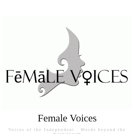
Female Voices
Voices of the Independent : Words beyond the
mainstream