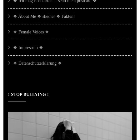
❖ Ich mag Postkarten… send me a postcard ❖
❖ About Me ❖ she/her ❖ Fakten!
❖ Female Voices ❖
❖ Impressum ❖
❖ Datenschutzerklärung ❖
! STOP BULLYING !