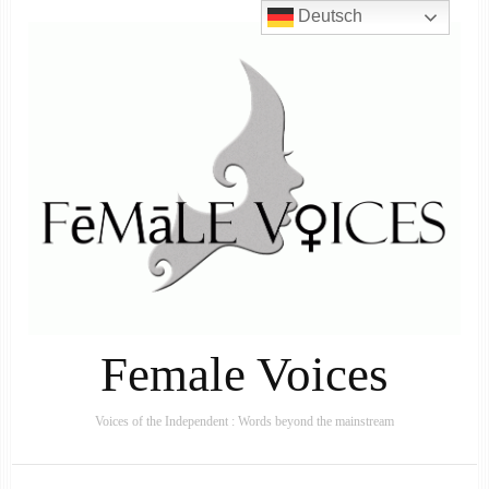
Deutsch
Female Voices
Voices of the Independent : Words beyond the mainstream