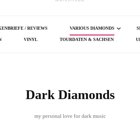
ENBRIEFE / REVIEWS
VARIOUS DIAMONDS
S
N
VINYL
TOURDATEN & SACHSEN
U
DARK DIAMONDS
GERMAN DIAMONDS
AUSTRIAN DIAMONDS
Dark Diamonds
NORDIC DIAMONDS
my personal love for dark music
BRITISH DIAMONDS
FEMALE-FRONTED