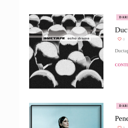
DAR
Duc
0
Ductap
CONTI
DAR
Pene
0