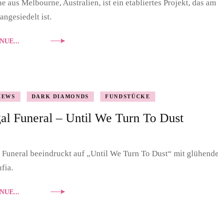
ne aus Melbourne, Australien, ist ein etabliertes Projekt, das
angesiedelt ist.
NUE...
IEWS
DARK DIAMONDS
FUNDSTÜCKE
gal Funeral – Until We Turn To Dust
l Funeral beeindruckt auf „Until We Turn To Dust“ mit glühend
fia.
NUE...