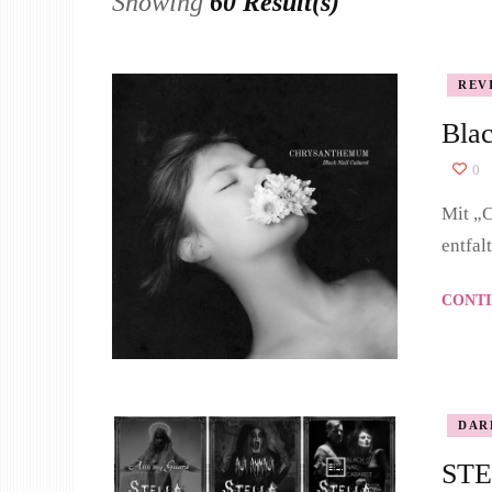
Showing
60 Result(s)
REV
Bla
0
Mit „C
entfalt
CONTI
DAR
STE