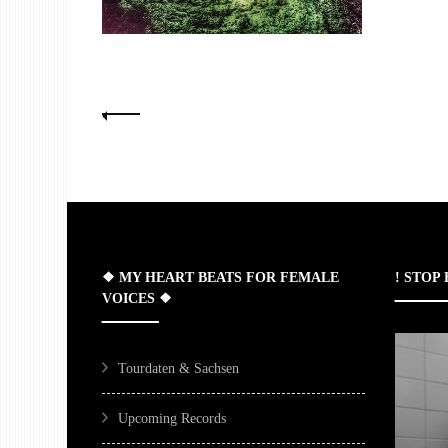
Seitennummerierung
der
Beiträge
❖ MY HEART BEATS FOR FEMALE
! STOP
VOICES ❖
Tourdaten & Sachsen
Upcoming Records