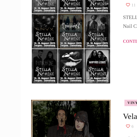
11
STELL
Nail C
CONTI
VIN
Vela
6