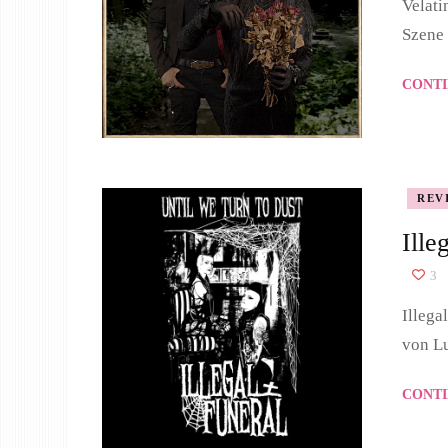
Velati
Szene 
CONTI
REV
Ille
3
Illega
von Lu
CONTI