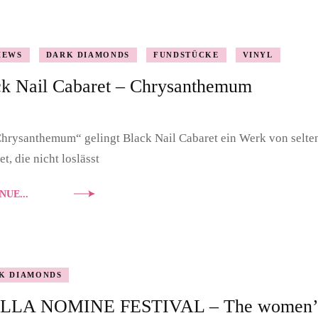
DOUBLE DIAMONDS
IEWS
DARK DIAMONDS
FUNDSTÜCKE
VINYL
NASHVILLE SOUND
ck Nail Cabaret – Chrysanthemum
PORTRAIT
hrysanthemum“ gelingt Black Nail Cabaret ein Werk von selten
et, die nicht loslässt
NUE...
K DIAMONDS
LLA NOMINE FESTIVAL – The women’s 