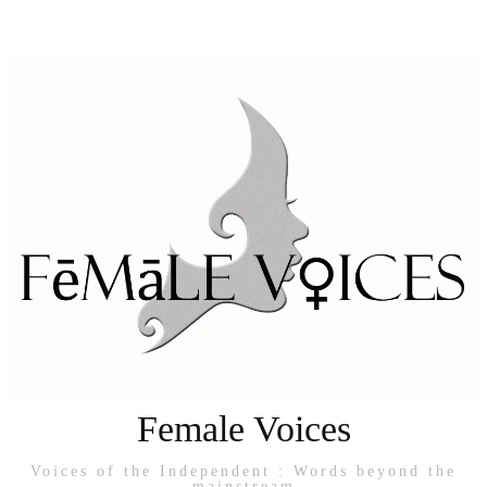
Female Voices
Voices of the Independent : Words beyond the
mainstream