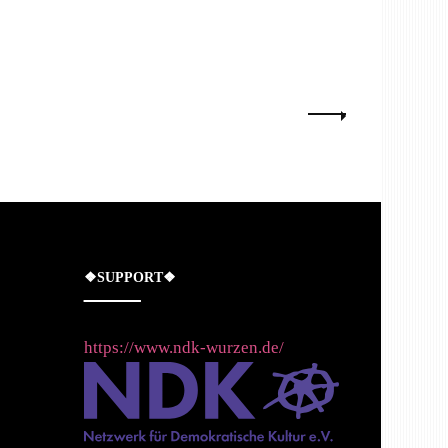
❖SUPPORT❖
https://www.ndk-wurzen.de/