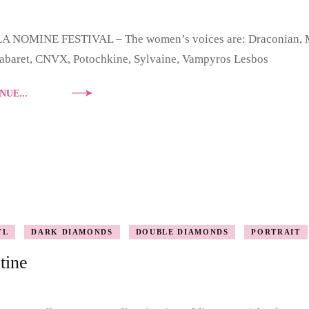
A NOMINE FESTIVAL – The women’s voices are: Draconian, 
abaret, CNVX, Potochkine, Sylvaine, Vampyros Lesbos
NUE...
YL
DARK DIAMONDS
DOUBLE DIAMONDS
PORTRAIT
tine