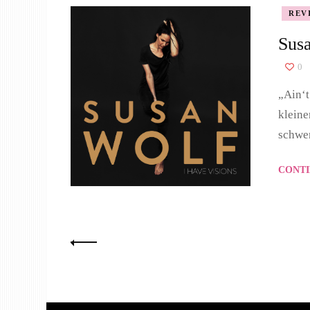
REV
Susa
0
„Ain‘t
kleine
schwer
CONTI
Seitennummerierung
der
Beiträge