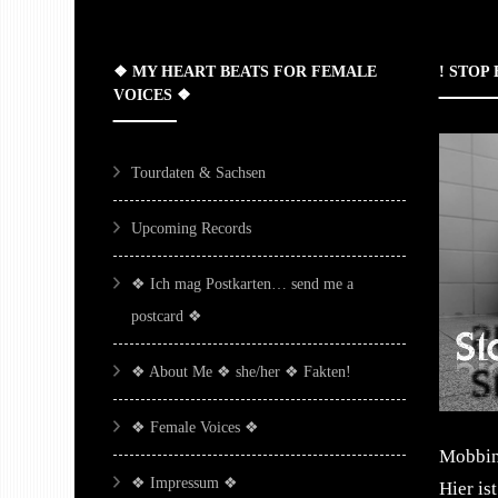
❖ MY HEART BEATS FOR FEMALE
! STOP
VOICES ❖
Tourdaten & Sachsen
Upcoming Records
❖ Ich mag Postkarten… send me a
postcard ❖
❖ About Me ❖ she/her ❖ Fakten!
❖ Female Voices ❖
Mobbing
❖ Impressum ❖
Hier is