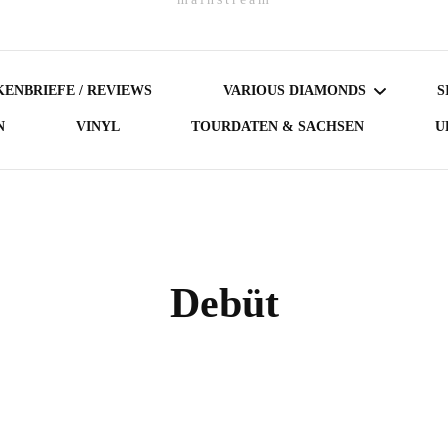
ENBRIEFE / REVIEWS
VARIOUS DIAMONDS
S
N
VINYL
TOURDATEN & SACHSEN
U
DARK DIAMONDS
GERMAN DIAMONDS
AUSTRIAN DIAMONDS
Debüt
NORDIC DIAMONDS
BRITISH DIAMONDS
FEMALE-FRONTED