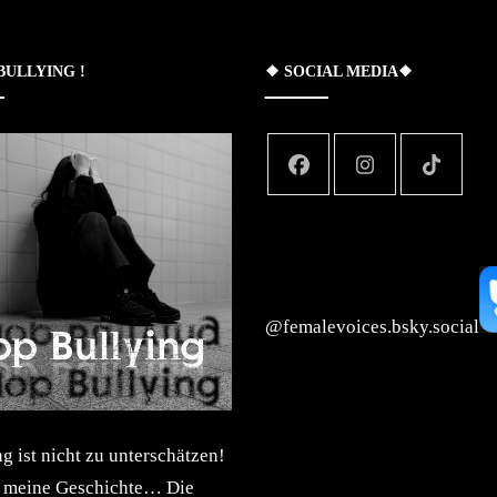
 BULLYING !
❖ SOCIAL MEDIA❖
‪@femalevoices.bsky.social‬
 ist nicht zu unterschätzen!
t meine Geschichte… Die