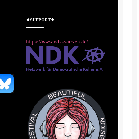
❖SUPPORT❖
https://www.ndk-wurzen.de/