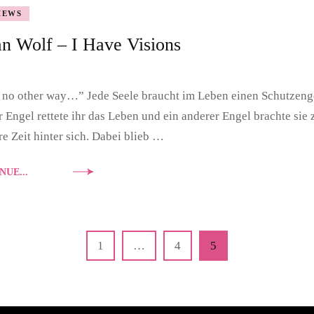
IEWS
DOUBLE DIAMONDS
n Wolf – I Have Visions
NASHVILLE SOUND
PORTRAIT
 no other way…” Jede Seele braucht im Leben einen Schutzenge
r Engel rettete ihr das Leben und ein anderer Engel brachte sie 
e Zeit hinter sich. Dabei blieb …
NUE...
Page
Page
Page
1
…
4
5