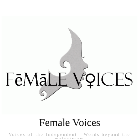
Female Voices
Voices of the Independent : Words beyond the
mainstream