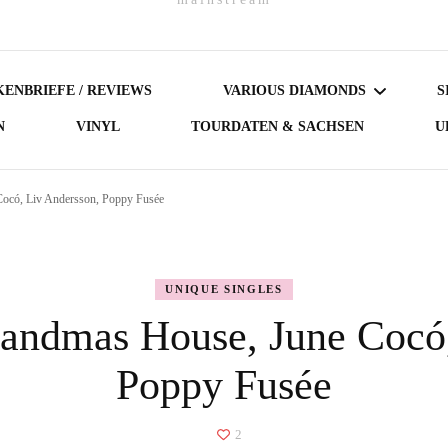
ENBRIEFE / REVIEWS
VARIOUS DIAMONDS
S
N
VINYL
TOURDATEN & SACHSEN
U
DARK DIAMONDS
ocó, Liv Andersson, Poppy Fusée
GERMAN DIAMONDS
AUSTRIAN DIAMONDS
UNIQUE SINGLES
andmas House, June Cocó,
NORDIC DIAMONDS
Poppy Fusée
BRITISH DIAMONDS
FEMALE-FRONTED
2