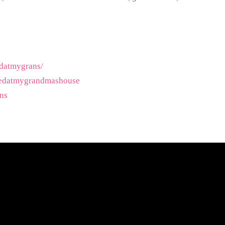
datmygrans/
redatmygrandmashouse
ns