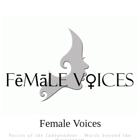
Female Voices
Voices of the Independent : Words beyond the
mainstream