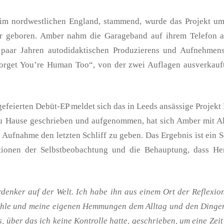
t im nordwestlichen England, stammend, wurde das Projekt
 geboren. Amber nahm die Garageband auf ihrem Telefon auf
n paar Jahren autodidaktischen Produzierens und Aufnehmen
Forget You’re Human Too“, von der zwei Auflagen ausverkauft
gefeierten Debüt-EP meldet sich das in Leeds ansässige Proje
 zu Hause geschrieben und aufgenommen, hat sich Amber mit 
fnahme den letzten Schliff zu geben. Das Ergebnis ist ein S
ationen der Selbstbeobachtung und die Behauptung, dass He
rdenker auf der Welt. Ich habe ihn aus einem Ort der Reflexio
fühle und meine eigenen Hemmungen dem Alltag und den Dingen,
, über das ich keine Kontrolle hatte, geschrieben, um eine Zeit 