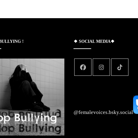
 BULLYING !
❖ SOCIAL MEDIA❖
‪@femalevoices.bsky.social‬