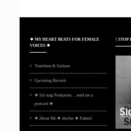
Post
Navigation
❖ MY HEART BEATS FOR FEMALE
! STOP
VOICES ❖
Tourdaten & Sachsen
Upcoming Records
❖ Ich mag Postkarten… send me a
postcard ❖
❖ About Me ❖ she/her ❖ Fakten!