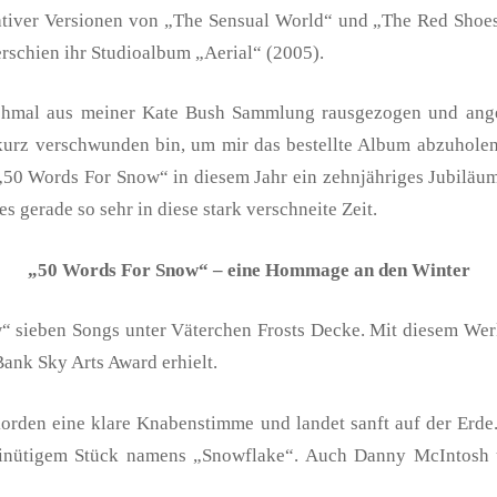
tiver Versionen von „The Sensual World“ und „The Red Shoes“ 
erschien ihr Studioalbum „Aerial“ (2005).
ochmal aus meiner Kate Bush Sammlung rausgezogen und ange
kurz verschwunden bin, um mir das bestellte Album abzuholen,
50 Words For Snow“ in diesem Jahr ein zehnjähriges Jubiläum f
es gerade so sehr in diese stark verschneite Zeit.
„50 Words For Snow“ – eine Hommage an den Winter
 sieben Songs unter Väterchen Frosts Decke. Mit diesem Werk 
Bank Sky Arts Award erhielt.
korden eine klare Knabenstimme und landet sanft auf der Erde
minütigem Stück namens „Snowflake“. Auch Danny McIntosh u