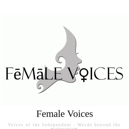
Female Voices
Voices of the Independent : Words beyond the
mainstream