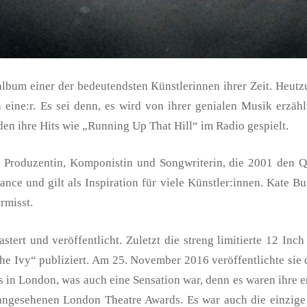
bum einer der bedeutendsten Künstlerinnen ihrer Zeit. Heutz
eine:r. Es sei denn, es wird von ihrer genialen Musik erzählt
den ihre Hits wie „Running Up That Hill“ im Radio gespielt.
 Produzentin, Komponistin und Songwriterin, die 2001 den Q-
nce und gilt als Inspiration für viele Künstler:innen. Kate B
rmisst.
rt und veröffentlicht. Zuletzt die streng limitierte 12 Inch
 The Ivy“ publiziert. Am 25. November 2016 veröffentlichte s
ws in London, was auch eine Sensation war, denn es waren ihre
 angesehenen London Theatre Awards. Es war auch die einzige 