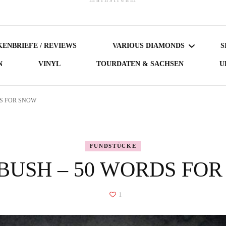
ENBRIEFE / REVIEWS
VARIOUS DIAMONDS
S
N
VINYL
TOURDATEN & SACHSEN
U
DARK DIAMONDS
DS FOR SNOW
GERMAN DIAMONDS
AUSTRIAN DIAMONDS
FUNDSTÜCKE
BUSH – 50 WORDS FO
NORDIC DIAMONDS
BRITISH DIAMONDS
1
FEMALE-FRONTED