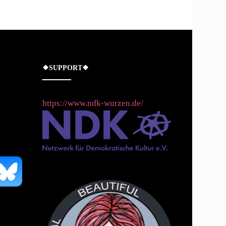
❖SUPPORT❖
https://www.ndk-wurzen.de/