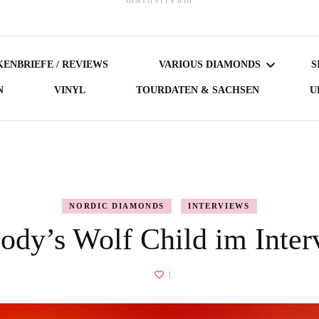
ENBRIEFE / REVIEWS
VARIOUS DIAMONDS
S
N
VINYL
TOURDATEN & SACHSEN
U
DARK DIAMONDS
GERMAN DIAMONDS
AUSTRIAN DIAMONDS
NORDIC DIAMONDS
INTERVIEWS
ody’s Wolf Child im Inter
NORDIC DIAMONDS
BRITISH DIAMONDS
1
FEMALE-FRONTED