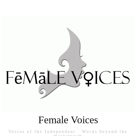
Female Voices
Voices of the Independent : Words beyond the
mainstream