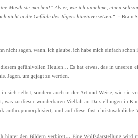
eine Musik sie machen!“ Als er, wie ich annehme, einen selts
ch nicht in die Gefühle des Jägers hineinversetzen.“
– Bram St
kann nicht sagen, wann, ich glaube, ich habe mich einfach schon
it diesem gefühlvollen Heulen… Es hat etwas, das in unseren e
is. Jagen, um gejagt zu werden.
ur in sich selbst, sondern auch in der Art und Weise, wie si
 was zu dieser wunderbaren Vielfalt an Darstellungen in Kunst
k anthropomorphisiert, und auf diese fast christusähnliche 
ich hinter den Bildern verbirgt… Eine Wolfsdarstellung wird 