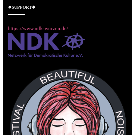
❖SUPPORT❖
https://www.ndk-wurzen.de/