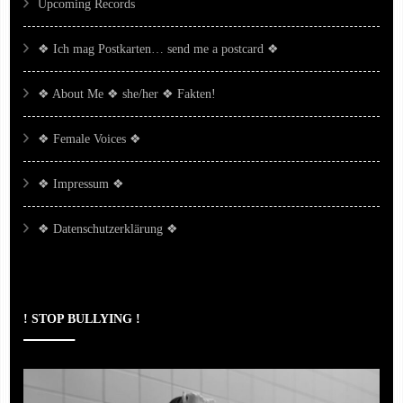
Upcoming Records
❖ Ich mag Postkarten… send me a postcard ❖
❖ About Me ❖ she/her ❖ Fakten!
❖ Female Voices ❖
❖ Impressum ❖
❖ Datenschutzerklärung ❖
! STOP BULLYING !