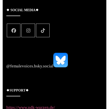
❖ SOCIAL MEDIA❖
‪@femalevoices.bsky.social‬
❖SUPPORT❖
https://www.ndk-wurzen.de/