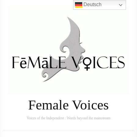
Deutsch
Female Voices
Voices of the Independent : Words beyond the mainstream