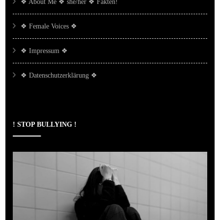
❖ About Me ❖ she/her ❖ Fakten!
❖ Female Voices ❖
❖ Impressum ❖
❖ Datenschutzerklärung ❖
! STOP BULLYING !