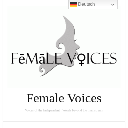
Deutsch
Female Voices
Voices of the Independent : Words beyond the mainstream