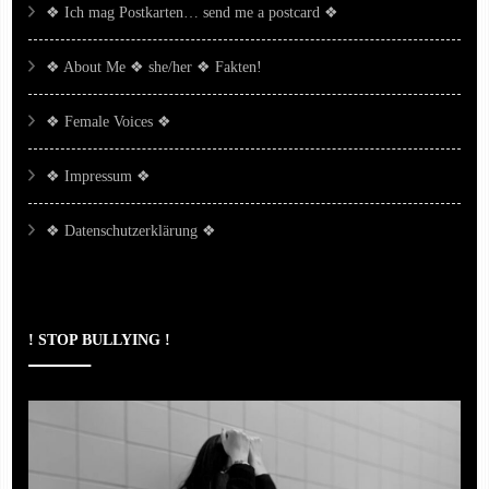
❖ Ich mag Postkarten… send me a postcard ❖
❖ About Me ❖ she/her ❖ Fakten!
❖ Female Voices ❖
❖ Impressum ❖
❖ Datenschutzerklärung ❖
! STOP BULLYING !