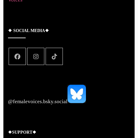
❖ SOCIAL MEDIA❖
‪@femalevoices.bsky.social‬
❖SUPPORT❖