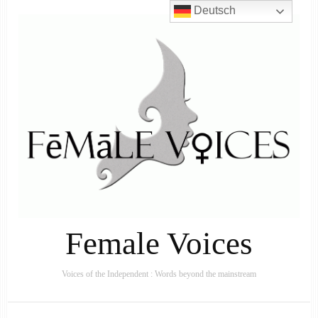
Deutsch
Female Voices
Voices of the Independent : Words beyond the mainstream