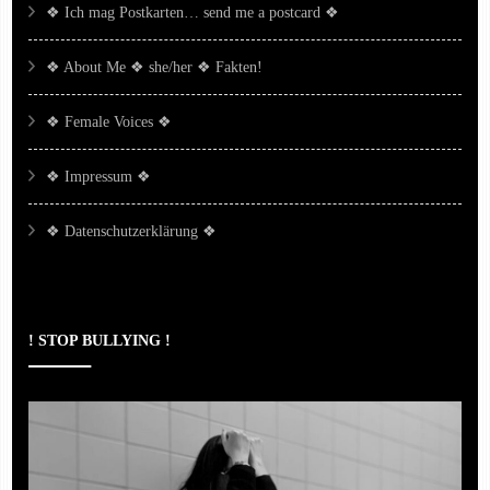
❖ Ich mag Postkarten… send me a postcard ❖
❖ About Me ❖ she/her ❖ Fakten!
❖ Female Voices ❖
❖ Impressum ❖
❖ Datenschutzerklärung ❖
! STOP BULLYING !