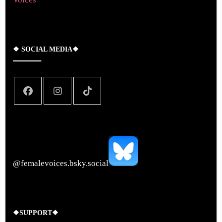
❖ SOCIAL MEDIA❖
‪@femalevoices.bsky.social‬
❖SUPPORT❖