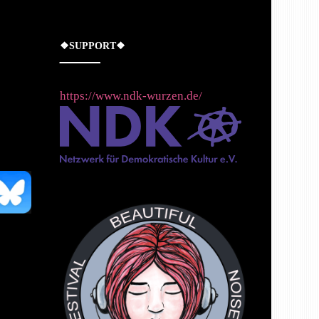
❖SUPPORT❖
https://www.ndk-wurzen.de/