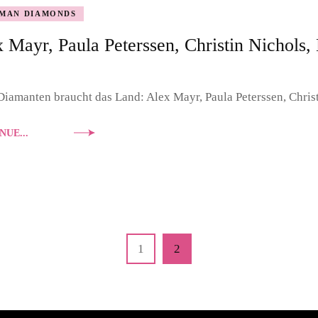
MAN DIAMONDS
DOUBLE DIAMONDS
 Mayr, Paula Peterssen, Christin Nichols
NASHVILLE SOUND
PORTRAIT
iamanten braucht das Land: Alex Mayr, Paula Peterssen, Chris
NUE...
Page
Page
1
2