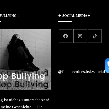
 BULLYING !
❖ SOCIAL MEDIA❖
‪@femalevoices.bsky.social‬
 ist nicht zu unterschätzen!
t meine Geschichte… Die