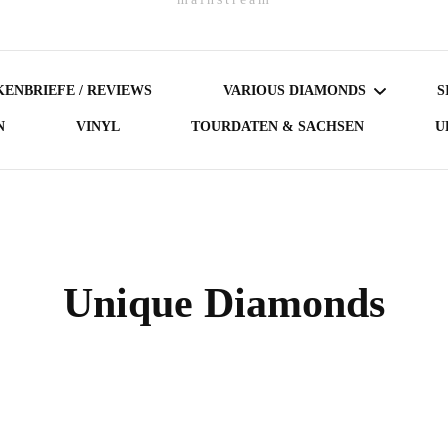
ENBRIEFE / REVIEWS
VARIOUS DIAMONDS
S
N
VINYL
TOURDATEN & SACHSEN
U
DARK DIAMONDS
GERMAN DIAMONDS
AUSTRIAN DIAMONDS
Unique Diamonds
NORDIC DIAMONDS
BRITISH DIAMONDS
FEMALE-FRONTED