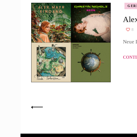
GER
Alex
8
Neue D
CONTI
Seitennummerierung
der
Beiträge