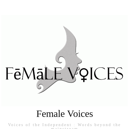
Female Voices
Voices of the Independent : Words beyond the
mainstream