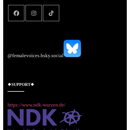
‪@femalevoices.bsky.social‬
❖SUPPORT❖
https://www.ndk-wurzen.de/