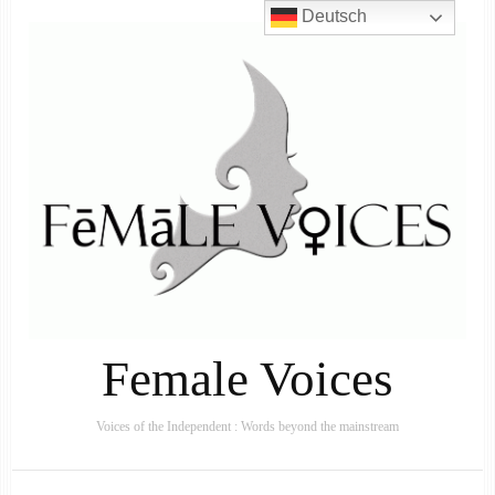
Deutsch
Female Voices
Voices of the Independent : Words beyond the mainstream