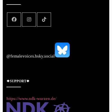
‪@femalevoices.bsky.social‬
❖SUPPORT❖
https://www.ndk-wurzen.de/