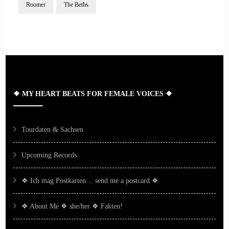
Roomer
The Beths
Post
Navigation
❖ MY HEART BEATS FOR FEMALE VOICES ❖
Tourdaten & Sachsen
Upcoming Records
❖ Ich mag Postkarten… send me a postcard ❖
❖ About Me ❖ she/her ❖ Fakten!