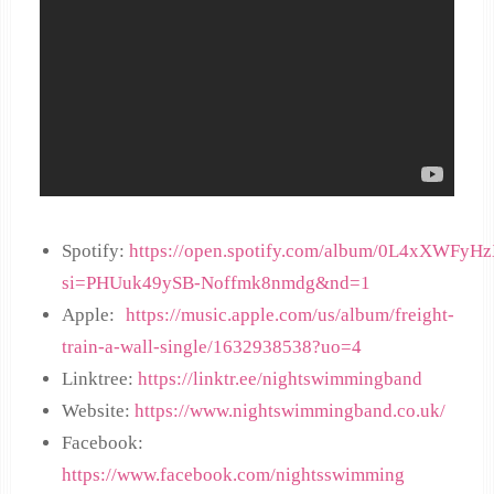
Spotify:
https://open.spotify.com/album/0L4xXWF
si=PHUuk49ySB-Noffmk8nmdg&nd=1
Apple:
https://music.apple.com/us/album/freight-
train-a-wall-single/1632938538?uo=4
Linktree:
https://linktr.ee/nightswimmingband
Website:
https://www.nightswimmingband.co.uk/
Facebook:
https://www.facebook.com/nightsswimming