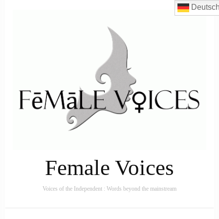
Deutsc
Female Voices
Voices of the Independent : Words beyond the mainstream