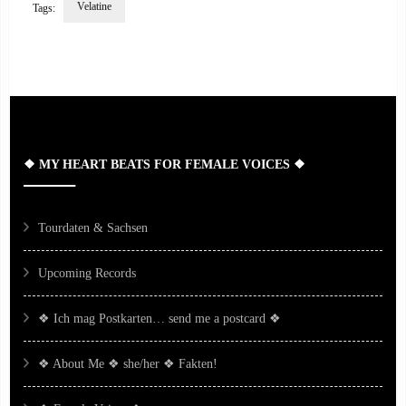
Velatine
Tags:
Post
Navigation
❖ MY HEART BEATS FOR FEMALE VOICES ❖
Tourdaten & Sachsen
Upcoming Records
❖ Ich mag Postkarten… send me a postcard ❖
❖ About Me ❖ she/her ❖ Fakten!