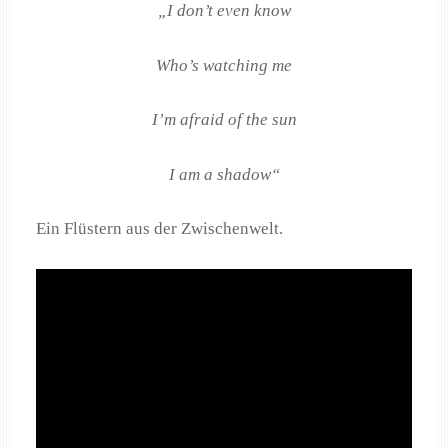
„I don’t even know
Who’s watching me
I’m afraid of the sun
I am a shadow“
Ein Flüstern aus der Zwischenwelt.