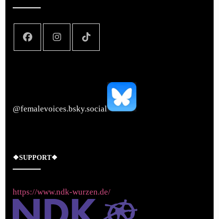
‪@femalevoices.bsky.social‬
❖SUPPORT❖
https://www.ndk-wurzen.de/