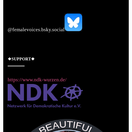
‪@femalevoices.bsky.social‬
❖SUPPORT❖
https://www.ndk-wurzen.de/