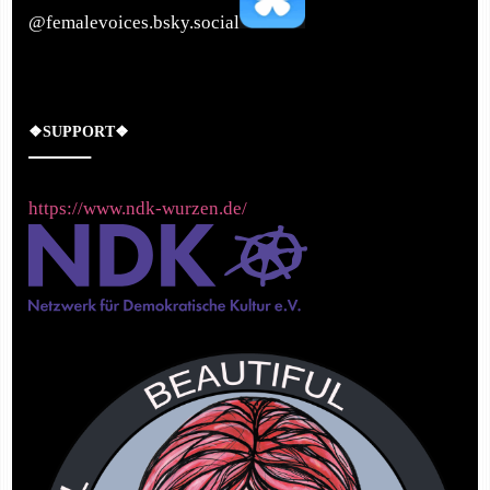
‪@femalevoices.bsky.social‬
❖SUPPORT❖
https://www.ndk-wurzen.de/