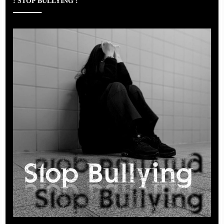
! STOP BULLYING !