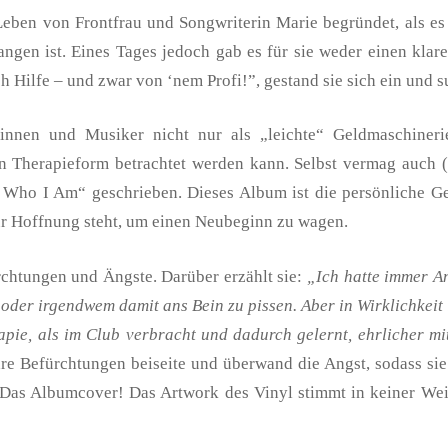
en von Frontfrau und Songwriterin Marie begründet, als es ei
ngen ist. Eines Tages jedoch gab es für sie weder einen klar
h Hilfe – und zwar von ‘nem Profi!”, gestand sie sich ein und s
rinnen und Musiker nicht nur als „leichte“ Geldmaschineri
on Therapieform betrachtet werden kann. Selbst vermag auch 
Who I Am“ geschrieben. Dieses Album ist die persönliche Ges
 für Hoffnung steht, um einen Neubeginn zu wagen.
rchtungen und Ängste. Darüber erzählt sie:
„Ich hatte immer An
der irgendwem damit ans Bein zu pissen. Aber in Wirklichkeit i
pie, als im Club verbracht und dadurch gelernt, ehrlicher mi
ihre Befürchtungen beiseite und überwand die Angst, sodass 
– Das Albumcover! Das Artwork des Vinyl stimmt in keiner Wei