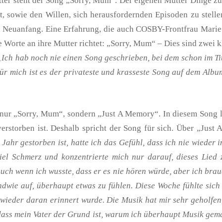
tter steht der Song „Sorry, Mum“. Der eigenen Mutter Dinge zu
it, sowie den Willen, sich herausfordernden Episoden zu stel
n Neuanfang. Eine Erfahrung, die auch COSBY-Frontfrau Marie 
Worte an ihre Mutter richtet: „Sorry, Mum“ – Dies sind zwei k
„Ich hab noch nie einen Song geschrieben, bei dem schon im Tit
r mich ist es der privateste und krasseste Song auf dem Album
t nur „Sorry, Mum“, sondern „Just A Memory“. In diesem Song l
verstorben ist. Deshalb spricht der Song für sich. Über „Just
es Jahr gestorben ist, hatte ich das Gefühl, dass ich nie wieder
viel Schmerz und konzentrierte mich nur darauf, dieses Lied
auch wenn ich wusste, dass er es nie hören würde, aber ich brau
endwie auf, überhaupt etwas zu fühlen. Diese Woche fühlte sich
ieder daran erinnert wurde. Die Musik hat mir sehr geholfen,
, dass mein Vater der Grund ist, warum ich überhaupt Musik ge