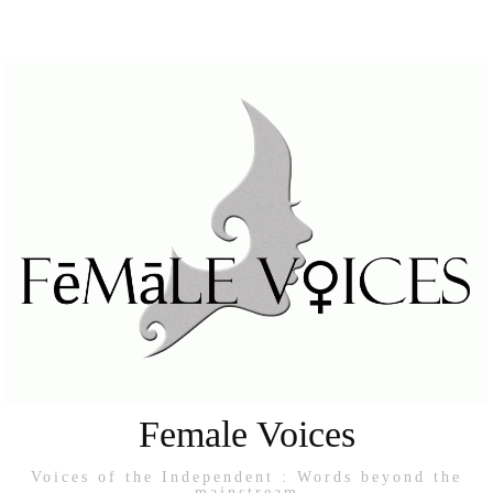
Female Voices
Voices of the Independent : Words beyond the
mainstream