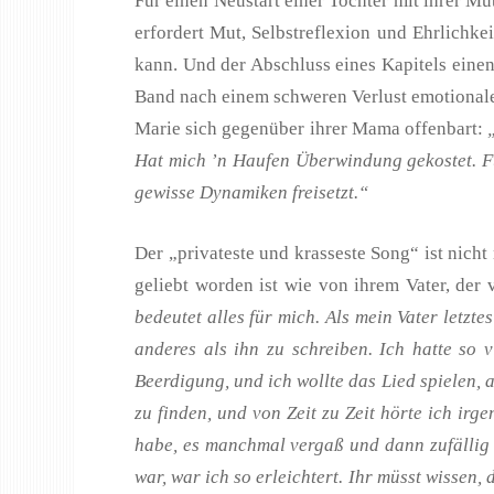
Für einen Neustart einer Tochter mit ihrer Mu
erfordert Mut, Selbstreflexion und Ehrlichke
kann. Und der Abschluss eines Kapitels eine
Band nach einem schweren Verlust emotionale 
Marie sich gegenüber ihrer Mama offenbart:
Hat mich ’n Haufen Überwindung gekostet. Fü
gewisse Dynamiken freisetzt.“
Der „privateste und krasseste Song“ ist nich
geliebt worden ist wie von ihrem Vater, der 
bedeutet alles für mich. Als mein Vater letzt
anderes als ihn zu schreiben. Ich hatte so 
Beerdigung, und ich wollte das Lied spielen, 
zu finden, und von Zeit zu Zeit hörte ich irg
habe, es manchmal vergaß und dann zufällig w
war, war ich so erleichtert. Ihr müsst wissen