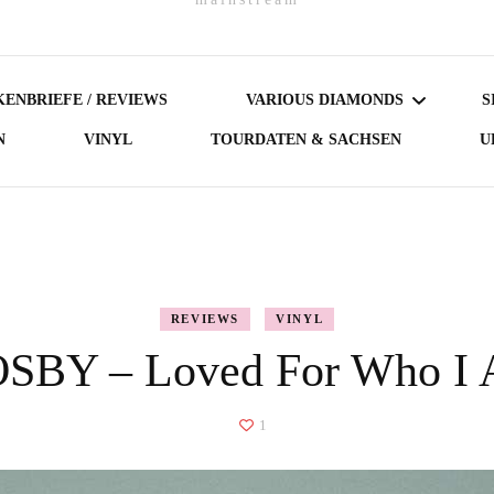
ENBRIEFE / REVIEWS
VARIOUS DIAMONDS
S
N
VINYL
TOURDATEN & SACHSEN
U
DARK DIAMONDS
GERMAN DIAMONDS
AUSTRIAN DIAMONDS
REVIEWS
VINYL
SBY – Loved For Who I
NORDIC DIAMONDS
BRITISH DIAMONDS
1
FEMALE-FRONTED