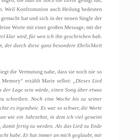
 sagen, die man ihr noch nie zuvor gesagt hat,
len. Weil Konfrontation auch Heilung bedeuten
gemacht hat und sich in der neuen Single der
leine Worte mit einer großen Message, mit der
el klar wird, für wen ich ihn geschrieben hab.
, der durch diese ganz besondere Ehrlichkeit
iegt die Vermutung nahe, dass sie noch nie so
 A Memory“ erzählt Marie selbst:
„Dieses Lied
 in der Lage sein würde, einen Song über etwas
 zu schreiben. Noch eine Woche bis zu seiner
chte es irgendwie. Es war so schwer, die Worte
 an wie ein Jahrzehnt, in dem ich viel geweint
 damit fertig zu werden. Als das Lied zu Ende
macht habe. Er hat immer an mich geglaubt, mir