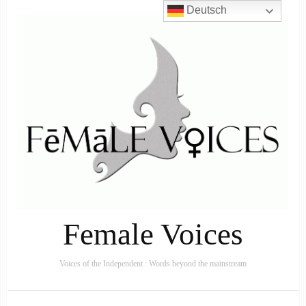
Deutsch
Female Voices
Voices of the Independent : Words beyond the mainstream