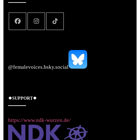
‪@femalevoices.bsky.social‬
❖SUPPORT❖
https://www.ndk-wurzen.de/