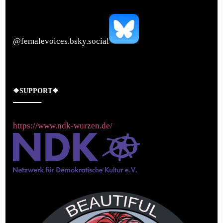
‪@femalevoices.bsky.social‬
❖SUPPORT❖
https://www.ndk-wurzen.de/