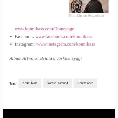
Foto:Kirsten Helgadóttir
www.konnikass.com/Homepage
Facebook:
www.facebook.com/konnikass
Instagram:
/www.instagram.com/konnikass
Album Artwork: Beinta á Torkilsheyggi
Konni Kass
Nordic Diamond
Rezensionen
Tags:
Post
Navigation