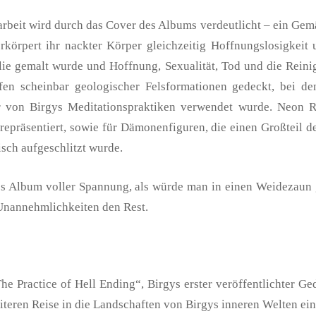
beit wird durch das Cover des Albums verdeutlicht – ein Gemä
körpert ihr nackter Körper gleichzeitig Hoffnungslosigkeit 
Lilie gemalt wurde und Hoffnung, Sexualität, Tod und die Reini
fen scheinbar geologischer Felsformationen gedeckt, bei d
 von Birgys Meditationspraktiken verwendet wurde. Neon Ro
epräsentiert, sowie für Dämonenfiguren, die einen Großteil de
sch aufgeschlitzt wurde.
s Album voller Spannung, als würde man in einen Weidezaun g
Unannehmlichkeiten den Rest.
he Practice of Hell Ending“, Birgys erster veröffentlichter 
iteren Reise in die Landschaften von Birgys inneren Welten ein