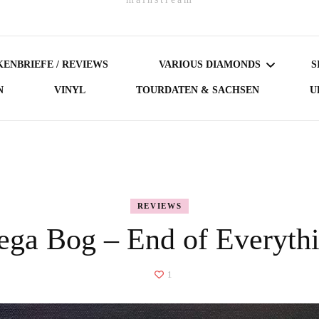
ENBRIEFE / REVIEWS
VARIOUS DIAMONDS
S
N
VINYL
TOURDATEN & SACHSEN
U
DARK DIAMONDS
GERMAN DIAMONDS
AUSTRIAN DIAMONDS
REVIEWS
ga Bog – End of Everyth
NORDIC DIAMONDS
BRITISH DIAMONDS
1
FEMALE-FRONTED