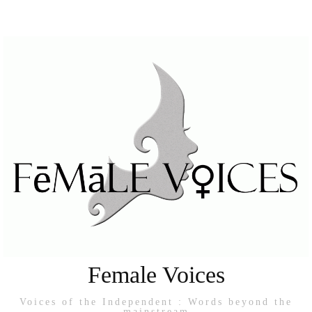
Female Voices
Voices of the Independent : Words beyond the
mainstream