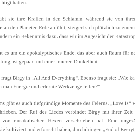
htigt hatten.
bt sie ihre Krallen in den Schlamm, während sie von ihre
e an den Planeten Erde anfühlt, steigert sich plötzlich zu eine
ondern ein Bekenntnis dazu, dass wir im Angesicht der Katastro
t es um ein apokalyptisches Ende, das aber auch Raum für ne
ung, ist gepaart mit einer inneren Dunkelheit.
fragt Birgy in „All And Everything“. Ebenso fragt sie: „Wie k
 man Energie und erlernte Werkzeuge teilen?“
ums gibt es auch tiefgründige Momente des Feierns. „Love Is“
rieben. Der Ruf des Liedes verbindet Birgy mit ihrer Zeit in
 von musikalischen Hexen verschrieben hat. Eine ungez
sie kultiviert und erforscht haben, durchdringen „End of Everyt