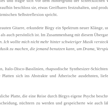
geles und fragte sich vor dem Hintergrund der schrecklichen 
raufhin beschloss sie, etwas Greifbares festzuhalten, und prod
rmischen Selbstreflexion spricht.
rtrauten Gitarre, erkundete Birgy ein Spektrum neuer Klänge,
l als auch persönlich ist. Im Zusammenhang mit diesem Überga
n. Ich wollte mich nicht mehr hinter schwieriger Musik verstec
 Musik zu machen, die jemand benutzen kann, um Drama, Verspie
, Italo-Disco-Basslinien, rhapsodische Synthesizer-Schichten
latten sich ins Abstrakte und Ätherische ausdehnten, liefe
iche Platte, die eine Reise durch Birgys eigene Psyche beschr
tscheidung, nüchtern zu werden und gespeicherte wie auch lä