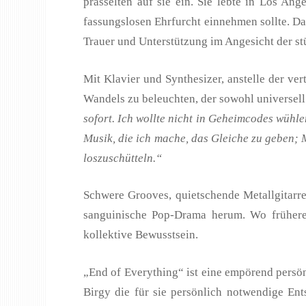
prasselten auf sie ein. Sie lebte in Los An
fassungslosen Ehrfurcht einnehmen sollte. Da
Trauer und Unterstützung im Angesicht der stü
Mit Klavier und Synthesizer, anstelle der ve
Wandels zu beleuchten, der sowohl universel
sofort. Ich wollte nicht in Geheimcodes wühle
Musik, die ich mache, das Gleiche zu geben;
loszuschütteln.“
Schwere Grooves, quietschende Metallgitarren
sanguinische Pop-Drama herum. Wo frühere P
kollektive Bewusstsein.
„End of Everything“ ist eine empörend persönl
Birgy die für sie persönlich notwendige En