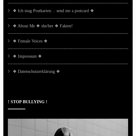
❖ Ich mag Postkarten… send me a postcard ❖
❖ About Me ❖ she/her ❖ Fakten!
❖ Female Voices ❖
❖ Impressum ❖
❖ Datenschutzerklärung ❖
! STOP BULLYING !