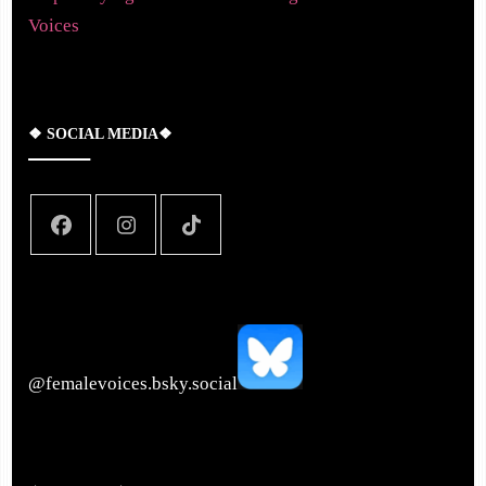
Voices
❖ SOCIAL MEDIA❖
‪@femalevoices.bsky.social‬