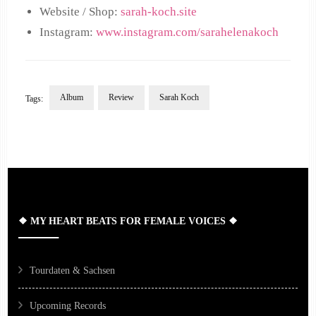
Website / Shop:
sarah-koch.site
Instagram:
www.instagram.com/sarahelenakoch
Album
Review
Sarah Koch
Tags:
Post
Navigation
❖ MY HEART BEATS FOR FEMALE VOICES ❖
Tourdaten & Sachsen
Upcoming Records