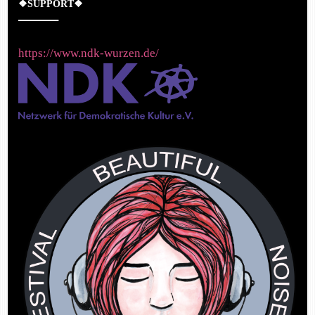
❖SUPPORT❖
https://www.ndk-wurzen.de/