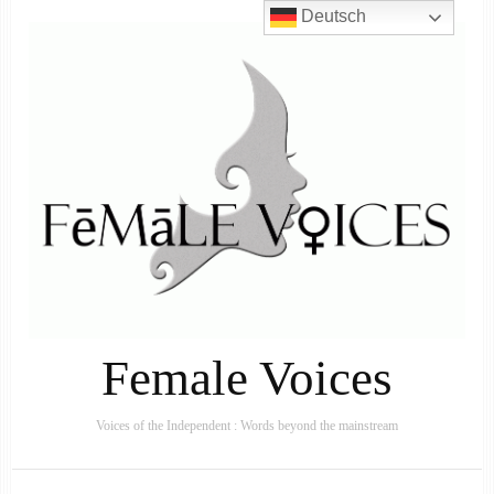
Deutsch
Female Voices
Voices of the Independent : Words beyond the mainstream