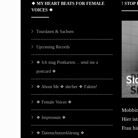
❖ MY HEART BEATS FOR FEMALE
! STOP
VOICES ❖
Tourdaten & Sachsen
Upcoming Records
❖ Ich mag Postkarten… send me a
postcard ❖
❖ About Me ❖ she/her ❖ Fakten!
❖ Female Voices ❖
Mobbing
❖ Impressum ❖
Hier is
Frau h
❖ Datenschutzerklärung ❖