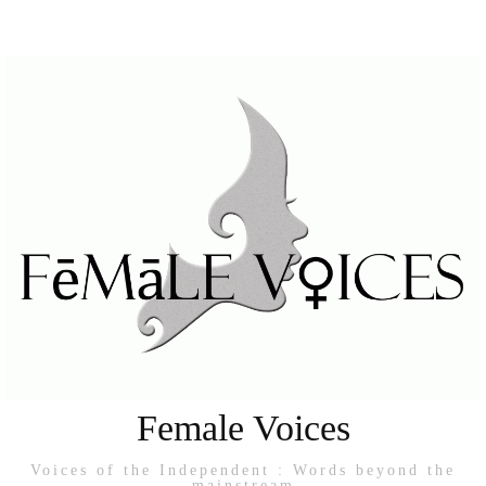
Female Voices
Voices of the Independent : Words beyond the
mainstream