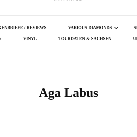
ENBRIEFE / REVIEWS
VARIOUS DIAMONDS
S
N
VINYL
TOURDATEN & SACHSEN
U
DARK DIAMONDS
GERMAN DIAMONDS
AUSTRIAN DIAMONDS
Aga Labus
NORDIC DIAMONDS
BRITISH DIAMONDS
FEMALE-FRONTED