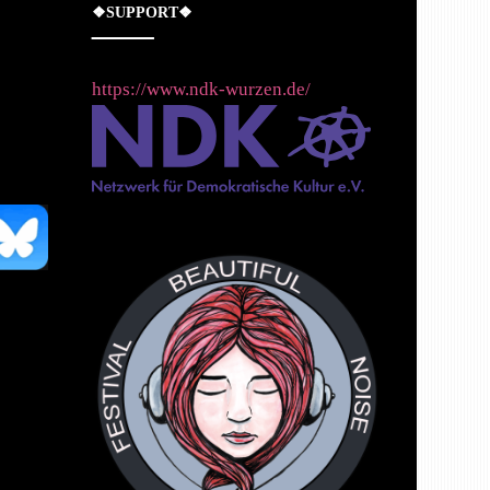
❖SUPPORT❖
https://www.ndk-wurzen.de/