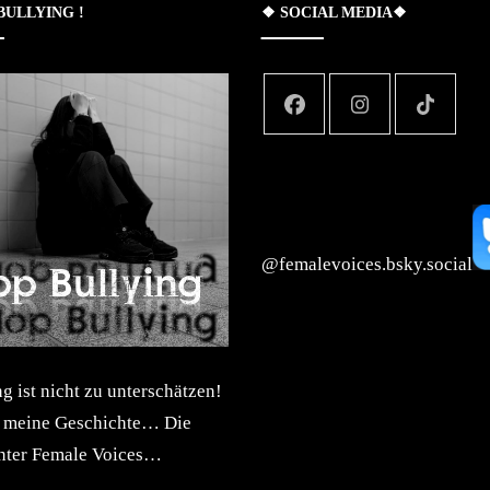
 BULLYING !
❖ SOCIAL MEDIA❖
‪@femalevoices.bsky.social‬
 ist nicht zu unterschätzen!
t meine Geschichte… Die
inter Female Voices…