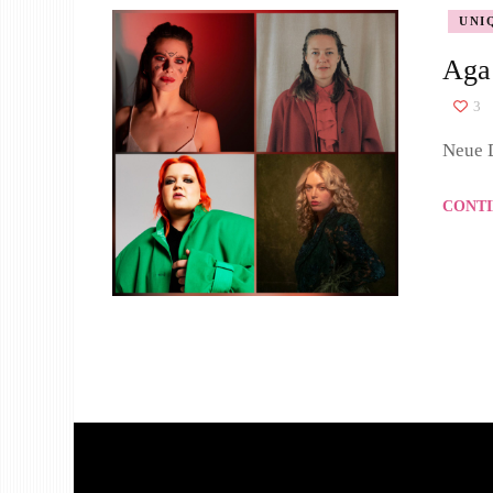
UNI
Aga
3
Neue D
CONTI