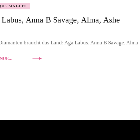
QUE SINGLES
DOUBLE DIAMONDS
 Labus, Anna B Savage, Alma, Ashe
NASHVILLE SOUND
PORTRAIT
iamanten braucht das Land: Aga Labus, Anna B Savage, Alma 
NUE...