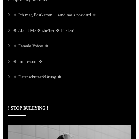
❖ Ich mag Postkarten… send me a postcard ❖
❖ About Me ❖ she/her ❖ Fakten!
❖ Female Voices ❖
❖ Impressum ❖
❖ Datenschutzerklärung ❖
! STOP BULLYING !