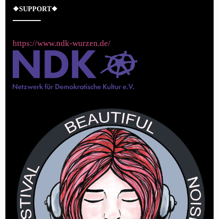
❖SUPPORT❖
https://www.ndk-wurzen.de/