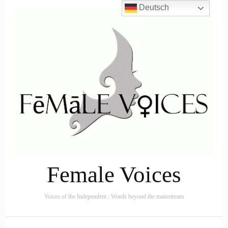
Deutsch
Female Voices
Voices of the Independent : Words beyond the mainstream