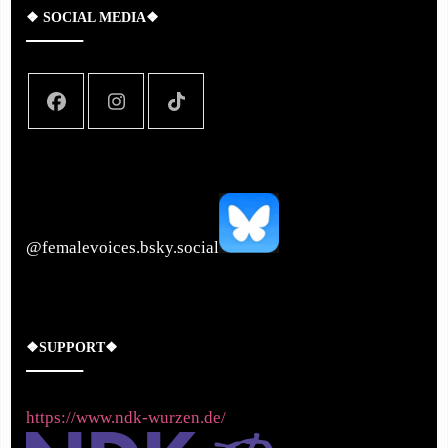
❖ SOCIAL MEDIA❖
‪@femalevoices.bsky.social‬
❖SUPPORT❖
https://www.ndk-wurzen.de/