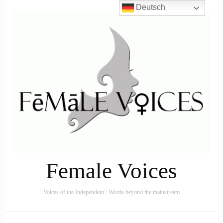
Deutsch
Female Voices
Voices of the Independent : Words beyond the mainstream