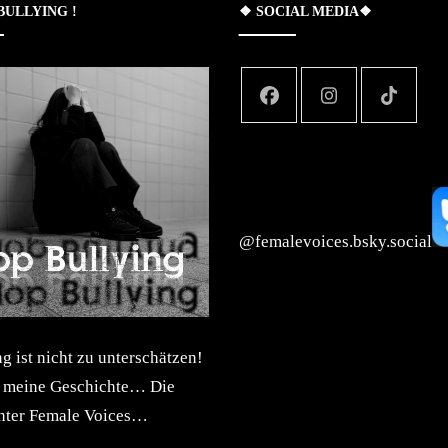
 BULLYING !
❖ SOCIAL MEDIA❖
‪@femalevoices.bsky.social‬
 ist nicht zu unterschätzen!
t meine Geschichte… Die
inter Female Voices…