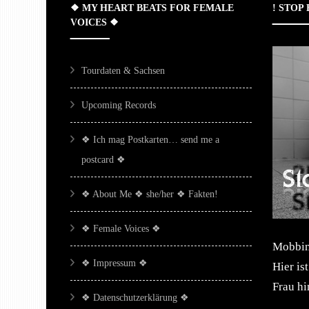
❖ MY HEART BEATS FOR FEMALE
! STOP
VOICES ❖
Tourdaten & Sachsen
Upcoming Records
❖ Ich mag Postkarten… send me a
postcard ❖
❖ About Me ❖ she/her ❖ Fakten!
❖ Female Voices ❖
Mobbing
❖ Impressum ❖
Hier is
Frau h
❖ Datenschutzerklärung ❖