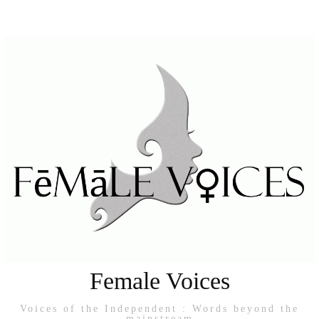
Female Voices
Voices of the Independent : Words beyond the
mainstream