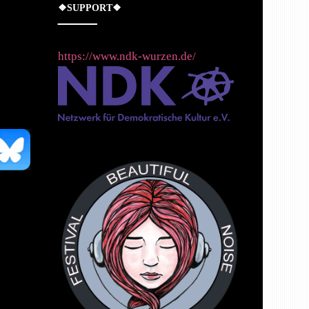
❖SUPPORT❖
https://www.ndk-wurzen.de/