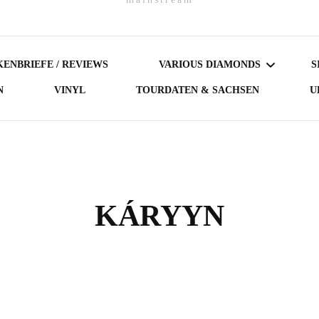
ENBRIEFE / REVIEWS
VARIOUS DIAMONDS
S
N
VINYL
TOURDATEN & SACHSEN
U
DARK DIAMONDS
GERMAN DIAMONDS
AUSTRIAN DIAMONDS
KÁRYYN
NORDIC DIAMONDS
BRITISH DIAMONDS
FEMALE-FRONTED