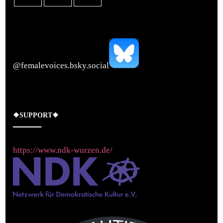
‪@femalevoices.bsky.social‬
❖SUPPORT❖
https://www.ndk-wurzen.de/