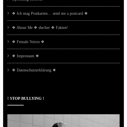
❖ Ich mag Postkarten… send me a postcard ❖
❖ About Me ❖ she/her ❖ Fakten!
❖ Female Voices ❖
❖ Impressum ❖
❖ Datenschutzerklärung ❖
! STOP BULLYING !