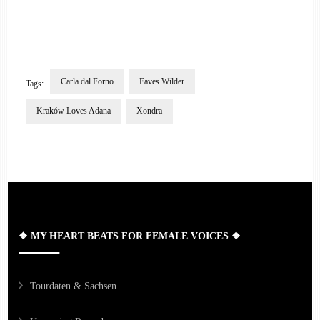
Carla dal Forno
Eaves Wilder
Tags:
Kraków Loves Adana
Xondra
Post
Navigation
❖ MY HEART BEATS FOR FEMALE VOICES ❖
Tourdaten & Sachsen