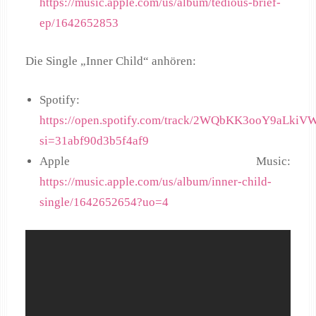
https://music.apple.com/us/album/tedious-brief-
ep/1642652853
Die Single „Inner Child“ anhören:
Spotify:
https://open.spotify.com/track/2WQbKK3ooY9aLkiVW
si=31abf90d3b5f4af9
Apple Music:
https://music.apple.com/us/album/inner-child-
single/1642652654?uo=4