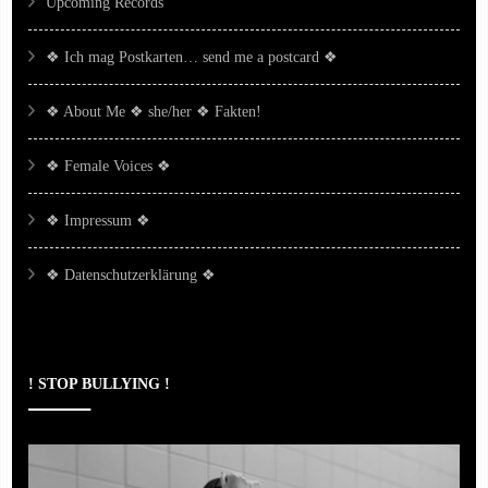
Upcoming Records
❖ Ich mag Postkarten… send me a postcard ❖
❖ About Me ❖ she/her ❖ Fakten!
❖ Female Voices ❖
❖ Impressum ❖
❖ Datenschutzerklärung ❖
! STOP BULLYING !