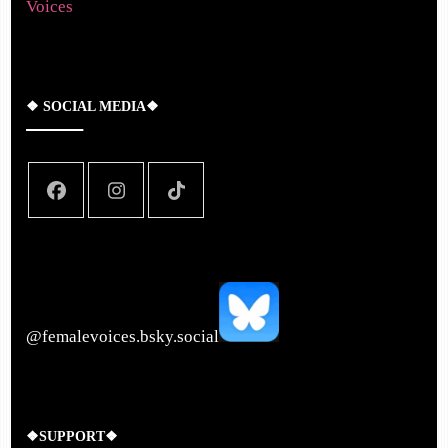
Voices
❖ SOCIAL MEDIA❖
‪@femalevoices.bsky.social‬
❖SUPPORT❖