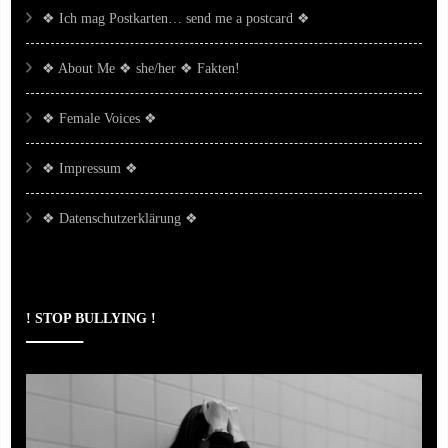
❖ Ich mag Postkarten… send me a postcard ❖
❖ About Me ❖ she/her ❖ Fakten!
❖ Female Voices ❖
❖ Impressum ❖
❖ Datenschutzerklärung ❖
! STOP BULLYING !