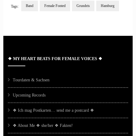
Band
Female Fonted
Grundeis
Hamburg
Tags:
Post
Navigation
❖ MY HEART BEATS FOR FEMALE VOICES ❖
Tourdaten & Sachsen
Upcoming Records
❖ Ich mag Postkarten… send me a postcard ❖
❖ About Me ❖ she/her ❖ Fakten!