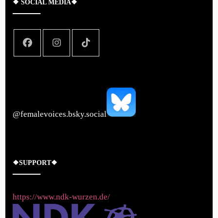
❖ SOCIAL MEDIA❖
‪@femalevoices.bsky.social‬
❖SUPPORT❖
https://www.ndk-wurzen.de/