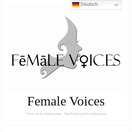
Deutsch
Female Voices
Voices of the Independent : Words beyond the mainstream