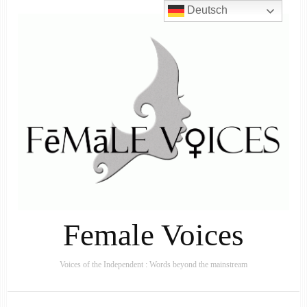
Deutsch
Female Voices
Voices of the Independent : Words beyond the mainstream