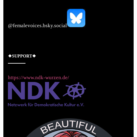
‪@femalevoices.bsky.social‬
❖SUPPORT❖
https://www.ndk-wurzen.de/