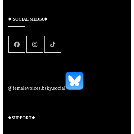
❖ SOCIAL MEDIA❖
‪@femalevoices.bsky.social‬
❖SUPPORT❖