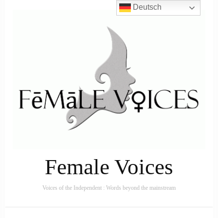
Deutsch
Female Voices
Voices of the Independent : Words beyond the mainstream