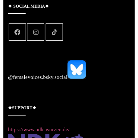
❖ SOCIAL MEDIA❖
‪@femalevoices.bsky.social‬
❖SUPPORT❖
https://www.ndk-wurzen.de/