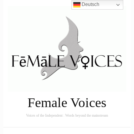
Deutsch
Female Voices
Voices of the Independent : Words beyond the mainstream