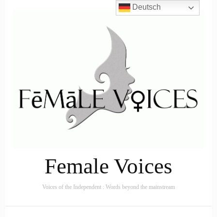
Deutsch
Female Voices
Voices of the Independent : Words beyond the mainstream