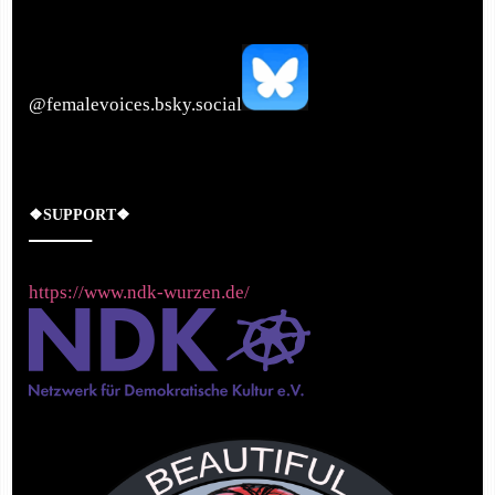
‪@femalevoices.bsky.social‬
❖SUPPORT❖
https://www.ndk-wurzen.de/