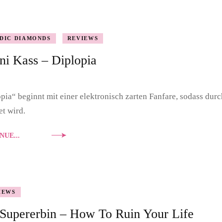
DOUBLE DIAMONDS
DIC DIAMONDS
REVIEWS
NASHVILLE SOUND
i Kass – Diplopia
PORTRAIT
pia“ beginnt mit einer elektronisch zarten Fanfare, sodass dur
et wird.
NUE...
IEWS
Supererbin – How To Ruin Your Life