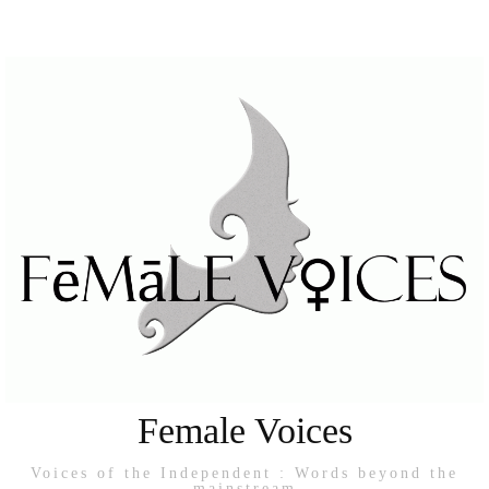
Female Voices
Voices of the Independent : Words beyond the
mainstream