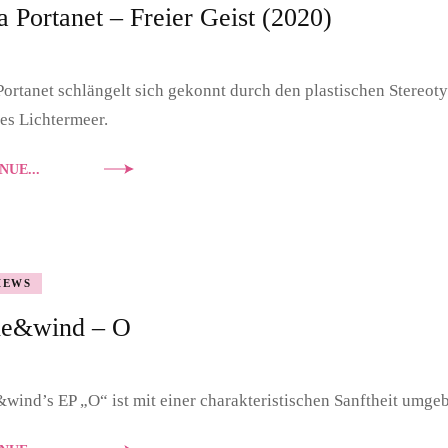
a Portanet – Freier Geist (2020)
Portanet schlängelt sich gekonnt durch den plastischen Stereot
es Lichtermeer.
NUE...
IEWS
cle&wind – O
&wind’s EP „O“ ist mit einer charakteristischen Sanftheit umge