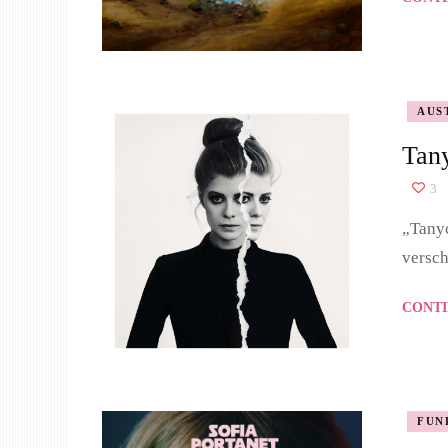
AUS
Tan
3
„Tanyc
versc
CONTI
FUN