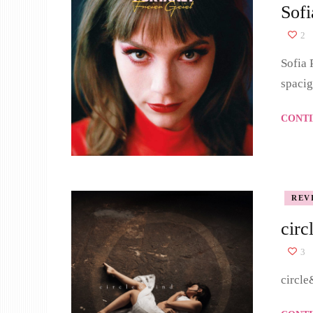
Sofi
2
Sofia 
spacig
CONTI
REV
cir
3
circle