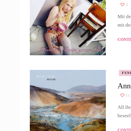
3
Mit de
mit d
CONTI
FUN
Ann
11
All ih
beseel
CONTI