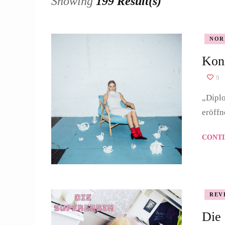
Showing
199 Result(s)
NOR
Konn
9
„Diplo
eröffn
CONTI
REV
Die 