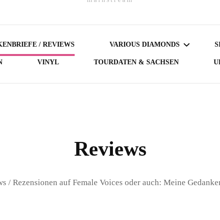
ENBRIEFE / REVIEWS
VARIOUS DIAMONDS
S
N
VINYL
TOURDATEN & SACHSEN
U
DARK DIAMONDS
GERMAN DIAMONDS
AUSTRIAN DIAMONDS
Reviews
NORDIC DIAMONDS
s / Rezensionen auf Female Voices oder auch: Meine Gedanke
BRITISH DIAMONDS
FEMALE-FRONTED