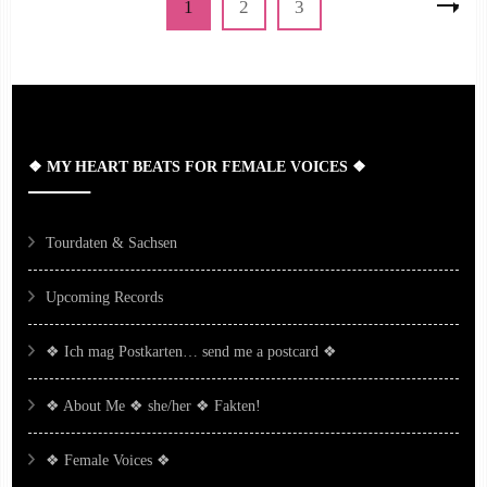
Page
Page
Page
1
2
3
der
Beiträge
❖ MY HEART BEATS FOR FEMALE VOICES ❖
Tourdaten & Sachsen
Upcoming Records
❖ Ich mag Postkarten… send me a postcard ❖
❖ About Me ❖ she/her ❖ Fakten!
❖ Female Voices ❖