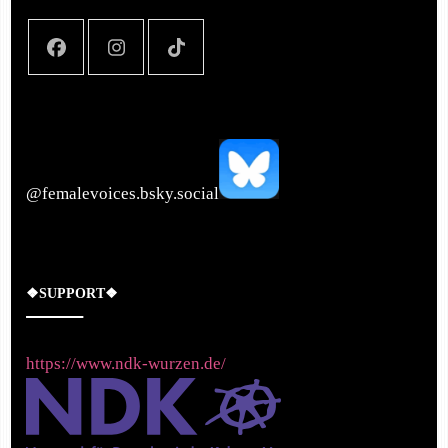
‪@femalevoices.bsky.social‬
❖SUPPORT❖
https://www.ndk-wurzen.de/