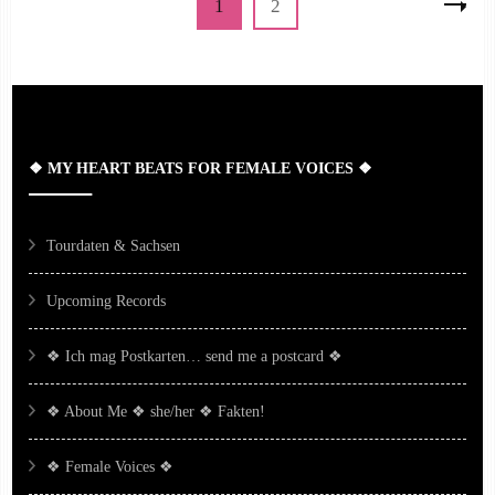
Page
Page
1
2
der
Beiträge
❖ MY HEART BEATS FOR FEMALE VOICES ❖
Tourdaten & Sachsen
Upcoming Records
❖ Ich mag Postkarten… send me a postcard ❖
❖ About Me ❖ she/her ❖ Fakten!
❖ Female Voices ❖