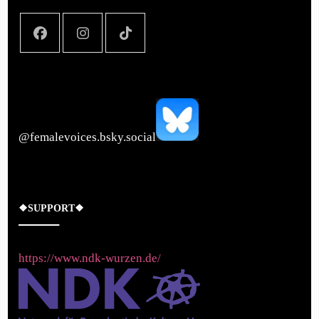
‪@femalevoices.bsky.social‬
❖SUPPORT❖
https://www.ndk-wurzen.de/